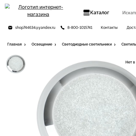
Каталог
shop744634@yandex.ru
8-800-1015741
Контакты
Дост
Главная
Освещение
Светодиодные светильники
Светиль
Нет в